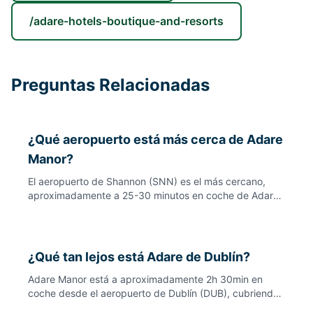
/adare-hotels-boutique-and-resorts
Preguntas Relacionadas
¿Qué aeropuerto está más cerca de Adare
Manor?
El aeropuerto de Shannon (SNN) es el más cercano,
aproximadamente a 25-30 minutos en coche de Adare
Manor. El aeropuerto de Dublín (DUB) es el centro más
grande pero requiere 2h 30min en coche. La mayoría
de los visitantes internacionales vuelan a Shannon para
un acceso más fácil a Adare y los campos de golf del
¿Qué tan lejos está Adare de Dublín?
suroeste de Irlanda.
Adare Manor está a aproximadamente 2h 30min en
coche desde el aeropuerto de Dublín (DUB), cubriendo
unos 200km. La mayoría de los visitantes vuelan al