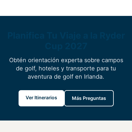
aeropuerto de Shannon (SNN), que está a solo 25-30
minutos de Adare. Si vuela a Dublín, se recomienda el
alquiler de coche para mayor flexibilidad.
Planifica Tu Viaje a la Ryder
Cup 2027
Obtén orientación experta sobre campos
de golf, hoteles y transporte para tu
aventura de golf en Irlanda.
Ver Itinerarios
Más Preguntas