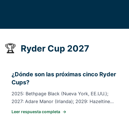
🏆
Ryder Cup 2027
¿Dónde son las próximas cinco Ryder
Cups?
2025: Bethpage Black (Nueva York, EE.UU.);
2027: Adare Manor (Irlanda); 2029: Hazeltine
(Minnesota, EE.UU.); 2031: Camiral (Costa
Leer respuesta completa
→
Brava, España); 2033: The Olympic Club
(California, EE.UU.). La Ryder Cup 2037 será en