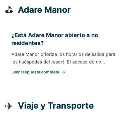
hospitalidad oficiales. Para alojamiento,
⛳
Adare Manor
consulte hoteles en el pueblo de Adare,
Limerick City y áreas circundantes.
¿Está Adare Manor abierto a no
residentes?
Adare Manor prioriza los horarios de salida para
los huéspedes del resort. El acceso de no
residentes es limitado y está sujeto a
Leer respuesta completa
→
disponibilidad, especialmente en 2026-2027
antes de la Ryder Cup. El campo estará cerrado
al público durante los preparativos del torneo.
Siempre contacte directamente al resort para
✈️
Viaje y Transporte
consultar sobre horarios de no residentes.