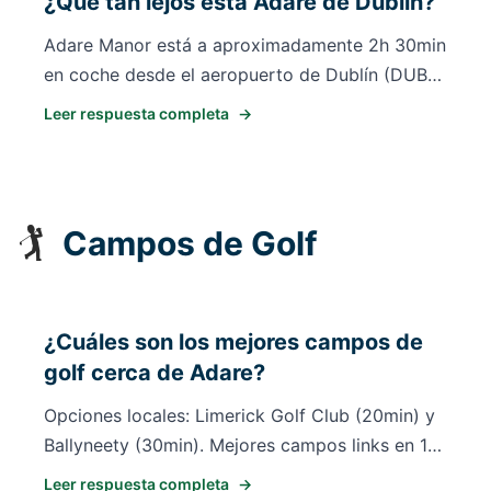
¿Qué tan lejos está Adare de Dublín?
Limerick (20min) o Killarney Plaza Hotel (1h).
Adare Manor está a aproximadamente 2h 30min
en coche desde el aeropuerto de Dublín (DUB),
cubriendo unos 200km. La mayoría de los
Leer respuesta completa
→
visitantes vuelan al aeropuerto de Shannon
(SNN), que está a solo 25-30 minutos de Adare.
Si vuela a Dublín, se recomienda el alquiler de
coche para mayor flexibilidad.
🏌️
Campos de Golf
¿Cuáles son los mejores campos de
golf cerca de Adare?
Opciones locales: Limerick Golf Club (20min) y
Ballyneety (30min). Mejores campos links en 1-2
horas: Ballybunion Old Course (1h 15min, top-10
Leer respuesta completa
→