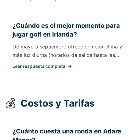
mundial), Lahinch Golf Club (1h 10min, diseño
MacKenzie), Tralee Golf Club (1h 25min, Arnold
Palmer) y Trump International Doonbeg (1h
¿Cuándo es el mejor momento para
20min).
jugar golf en Irlanda?
De mayo a septiembre ofrece el mejor clima y
más luz diurna (horarios de salida hasta las
10pm). Septiembre (fechas de la Ryder Cup) es
Leer respuesta completa
→
temporada alta con temperaturas suaves y
menos multitudes que julio-agosto. Primavera
(abril-mayo) y principios de otoño (sept-oct)
ofrecen gran valor y condiciones jugables,
💰
Costos y Tarifas
aunque espere algo de lluvia y viento en
campos links.
¿Cuánto cuesta una ronda en Adare