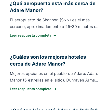
¿Qué aeropuerto está más cerca de
Adare Manor?
El aeropuerto de Shannon (SNN) es el más
cercano, aproximadamente a 25-30 minutos en
coche de Adare Manor. El aeropuerto de Dublín
Leer respuesta completa
→
(DUB) es el centro más grande pero requiere 2h
30min en coche. La mayoría de los visitantes
internacionales vuelan a Shannon para un
¿Cuáles son los mejores hoteles
acceso más fácil a Adare y los campos de golf
cerca de Adare Manor?
del suroeste de Irlanda.
Mejores opciones en el pueblo de Adare: Adare
Manor (5 estrellas en el sitio), Dunraven Arms
Hotel (0.4 mi), Fitzgerald's Woodlands House
Leer respuesta completa
→
Hotel (0.5 mi) y Berkeley Lodge (0.3 mi). Si
Adare está completo, considere Dromoland
Castle (35min), Castletroy Park Hotel en