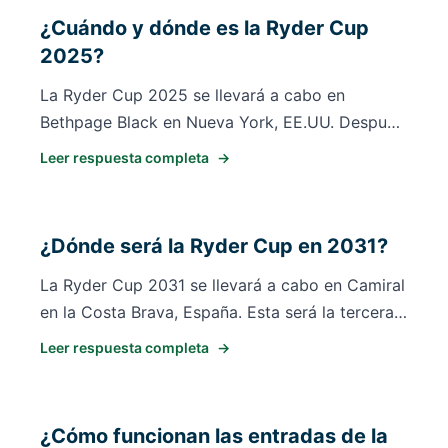
Congressional (Maryland, EE.UU.), con sede
¿Cuándo y dónde es la Ryder Cup
europea 2035 por anunciar.
2025?
La Ryder Cup 2025 se llevará a cabo en
Bethpage Black en Nueva York, EE.UU. Después
de eso, la Ryder Cup regresa a Europa en 2027
Leer respuesta completa
→
en Adare Manor, Irlanda (17-19 de septiembre
de 2027).
¿Dónde será la Ryder Cup en 2031?
La Ryder Cup 2031 se llevará a cabo en Camiral
en la Costa Brava, España. Esta será la tercera
vez que España alberga la Ryder Cup, después
Leer respuesta completa
→
de Valderrama (1997) y Club de Campo Villa de
Madrid (2022).
¿Cómo funcionan las entradas de la