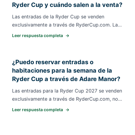
Ryder Cup y cuándo salen a la venta?
Las entradas de la Ryder Cup se venden
exclusivamente a través de RyderCup.com. Las
entradas para rondas de práctica (13-16 sept
Leer respuesta completa
→
2027) y rondas de competición (17-19 sept
2027) suelen salir a la venta 12-18 meses antes
del evento. También hay paquetes de
¿Puedo reservar entradas o
hospitalidad disponibles. Adare Manor no vende
habitaciones para la semana de la
entradas directamente.
Ryder Cup a través de Adare Manor?
Las entradas para la Ryder Cup 2027 se venden
exclusivamente a través de RyderCup.com, no
por Adare Manor. Las habitaciones en Adare
Leer respuesta completa
→
Manor durante la semana de la Ryder Cup son
extremadamente limitadas y generalmente se
asignan a equipos, oficiales y paquetes de