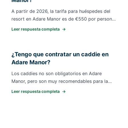
Manor?
A partir de 2026, la tarifa para huéspedes del
resort en Adare Manor es de €550 por persona.
Costos adicionales: caddie €120, carrito €70,
Leer respuesta completa
→
alquiler de palos €75, trolley eléctrico €25.
Nota: el acceso público será limitado en 2027
debido a los preparativos de la Ryder Cup.
¿Tengo que contratar un caddie en
Siempre verifique la disponibilidad actual con el
Adare Manor?
resort.
Los caddies no son obligatorios en Adare
Manor, pero son muy recomendables para la
experiencia de campeonato completa. La tarifa
Leer respuesta completa
→
de caddie es de €120. Alternativamente, puede
alquilar un carrito (€70), alquiler de palos (€75)
o trolley eléctrico (€25). La disponibilidad de
caddie debe reservarse con anticipación.