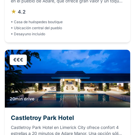
en el pueblo de Adare, que ofrece gran valor y un toque
personal. Perfecto para viajeros independientes que
★
4.2
quieren estar cerca de Adare Manor y de los pubs y
restaurantes de techo de paja del pueblo.
•
Casa de huéspedes boutique
•
Ubicación central del pueblo
•
Desayuno incluido
€€€
20min drive
Castletroy Park Hotel
Castletroy Park Hotel en Limerick City ofrece confort 4
estrellas a 20 minutos de Adare Manor. Una opción sólida