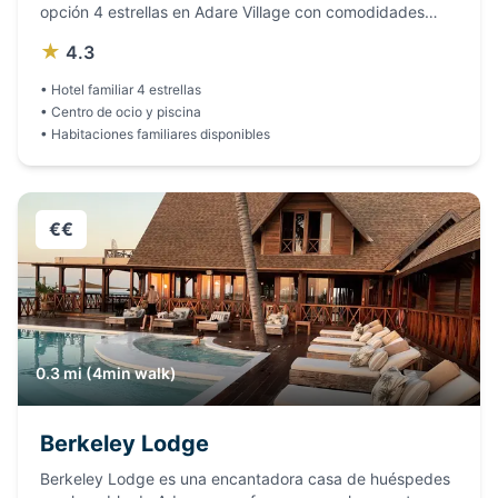
opción 4 estrellas en Adare Village con comodidades
para familias, centro de ocio con piscina y habitaciones
★
4.3
espaciosas. Ideal para grupos y familias que asisten a la
Ryder Cup con presupuesto medio.
•
Hotel familiar 4 estrellas
•
Centro de ocio y piscina
•
Habitaciones familiares disponibles
€€
0.3 mi (4min walk)
Berkeley Lodge
Berkeley Lodge es una encantadora casa de huéspedes