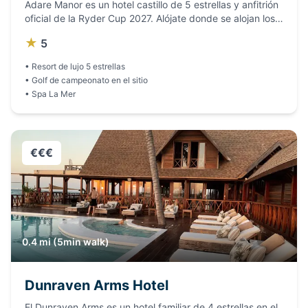
Adare Manor es un hotel castillo de 5 estrellas y anfitrión
oficial de la Ryder Cup 2027. Alójate donde se alojan los
equipos, con acceso al campo de campeonato
★
5
(disponibilidad limitada), spa de clase mundial y
gastronomía nivel Michelin en una mansión neogótica del
•
Resort de lujo 5 estrellas
siglo XIX.
•
Golf de campeonato en el sitio
•
Spa La Mer
€€€
0.4 mi (5min walk)
Dunraven Arms Hotel
El Dunraven Arms es un hotel familiar de 4 estrellas en el