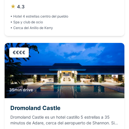
como Ballybunion, Tralee y Waterville. Ideal para
★
4.3
combinar la asistencia a la Ryder Cup con un pintoresco
viaje de golf por el suroeste de Irlanda.
•
Hotel 4 estrellas centro del pueblo
•
Spa y club de ocio
•
Cerca del Anillo de Kerry
€€€€
35min drive
Dromoland Castle
Dromoland Castle es un hotel castillo 5 estrellas a 35
minutos de Adare, cerca del aeropuerto de Shannon. Si
Adare Manor está completo, Dromoland ofrece una