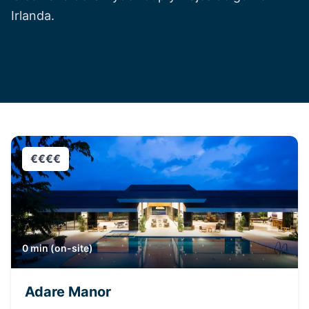
Irlanda.
€€€€
0 min (on-site)
Adare Manor