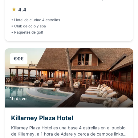
si los hoteles del pueblo de Adare están completos, con
★
4.4
fácil acceso a los pubs, restaurantes y el Castillo de King
John de Limerick.
•
Hotel de ciudad 4 estrellas
•
Club de ocio y spa
•
Paquetes de golf
€€€
1h drive
Killarney Plaza Hotel
Killarney Plaza Hotel es una base 4 estrellas en el pueblo
de Killarney, a 1 hora de Adare y cerca de campos links