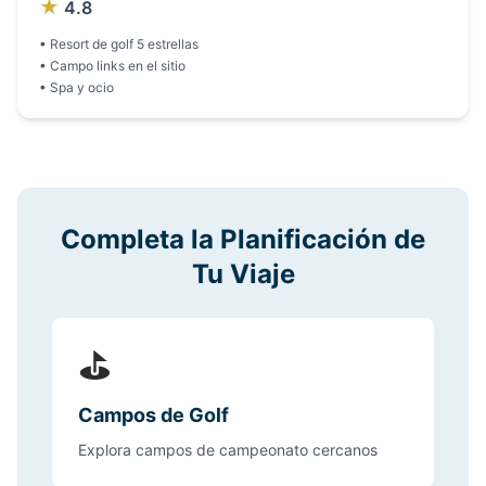
★
4.8
Adare. Perfecto para extender tu viaje con golf y
paisajes de la costa atlántica.
•
Resort de golf 5 estrellas
•
Campo links en el sitio
•
Spa y ocio
Completa la Planificación de
Tu Viaje
⛳
Campos de Golf
Explora campos de campeonato cercanos